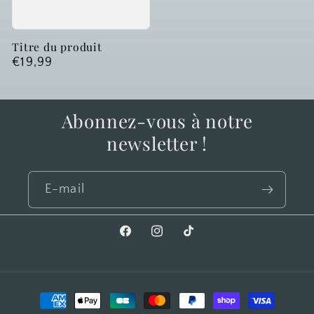
Titre du produit
Prix
€19,99
habituel
Abonnez-vous à notre
newsletter !
E-mail
Facebook
Instagram
TikTok
Moyens
de