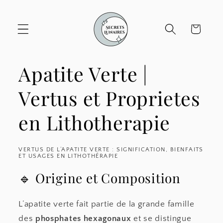
et
passer
au
Panier
contenu
Apatite Verte |
Vertus et Proprietes
en Lithotherapie
VERTUS DE L’APATITE VERTE : SIGNIFICATION, BIENFAITS
ET USAGES EN LITHOTHÉRAPIE
🔹 Origine et Composition
L’apatite verte fait partie de la grande famille
des
phosphates hexagonaux
et se distingue