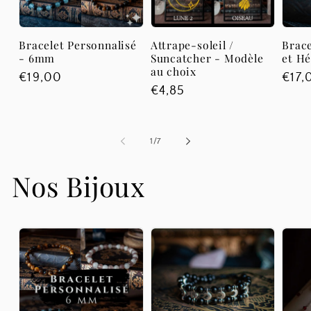
Bracelet Personnalisé
Attrape-soleil /
Brac
- 6mm
Suncatcher - Modèle
et H
au choix
Prix
€19,00
Prix
€17,
Prix
€4,85
habituel
habi
habituel
de
1
/
7
Nos Bijoux