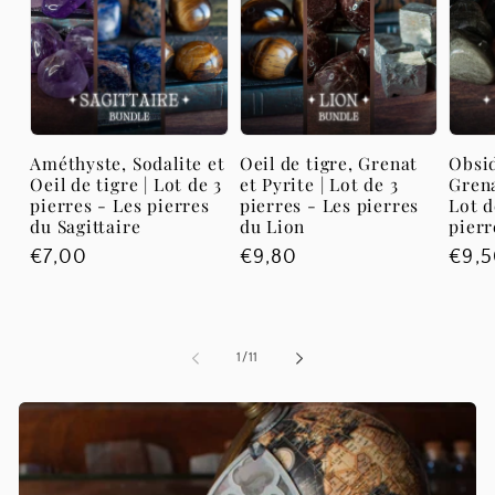
Améthyste, Sodalite et
Oeil de tigre, Grenat
Obsi
Oeil de tigre | Lot de 3
et Pyrite | Lot de 3
Grena
pierres - Les pierres
pierres - Les pierres
Lot d
du Sagittaire
du Lion
pierr
Prix
€7,00
Prix
€9,80
Prix
€9,
habituel
habituel
habi
de
1
/
11