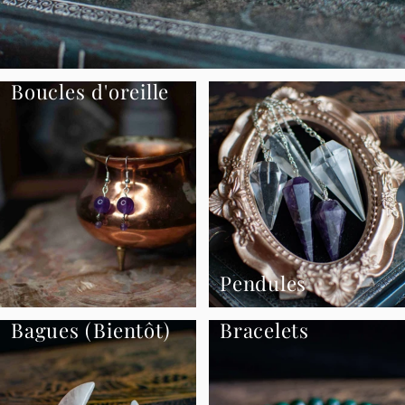
Boucles d'oreille
Pendules
Bagues (Bientôt)
Bracelets