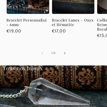
Bracelet Personnalisé
Bracelet Lunes – Onyx
Colli
- 6mm
et Hématite
Reine
Roya
Prix
€19,00
Prix
€17,00
Prix
€15,
habituel
habituel
habi
de
1
/
5
Tous nos bijoux