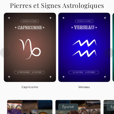
Pierres et Signes Astrologiques
Capricorne
Verseau
Épuisé
É