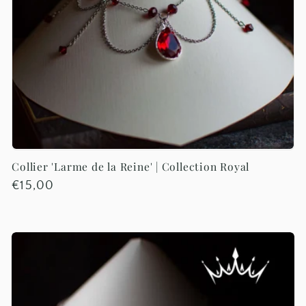
t
i
o
n
:
Collier 'Larme de la Reine' | Collection Royal
Prix
€15,00
habituel