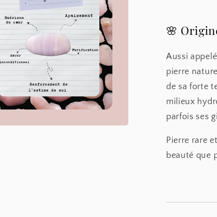
🌸 Origi
Aussi appel
pierre natur
de sa forte 
milieux hydr
parfois ses 
Pierre rare e
beauté que p