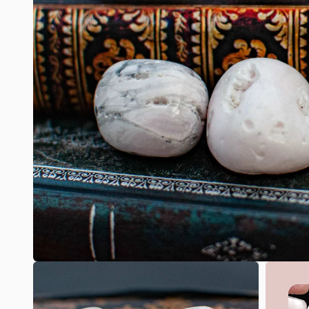
Ouvrir
le
média
1
dans