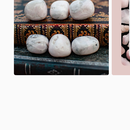
une
fenêtre
modale
Ouvrir
Ouvrir
le
le
média
média
2
3
dans
dans
une
une
fenêtre
fenêtre
modale
modale