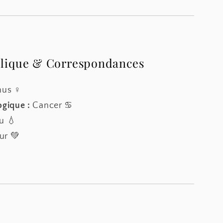
lique & Correspondances
nus ♀
ogique :
Cancer ♋
u 💧
r 💚