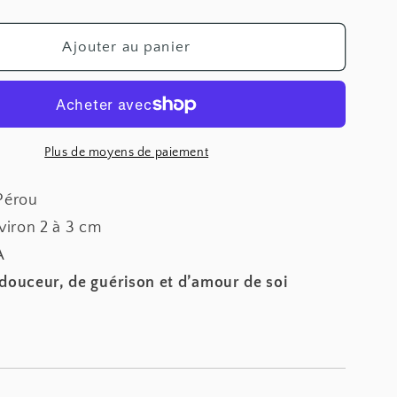
la
quantité
de
Ajouter au panier
calcite
Manganocalcite
|
Pierre
roulée
Plus de moyens de paiement
Pérou
iron 2 à 3 cm
A
 douceur, de guérison et d’amour de soi