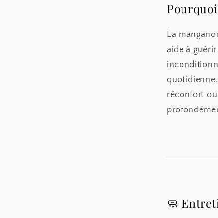
Pourquoi 
La manganoc
aide à guérir
inconditionn
quotidienne.
réconfort ou 
profondémen
🧼 Entre