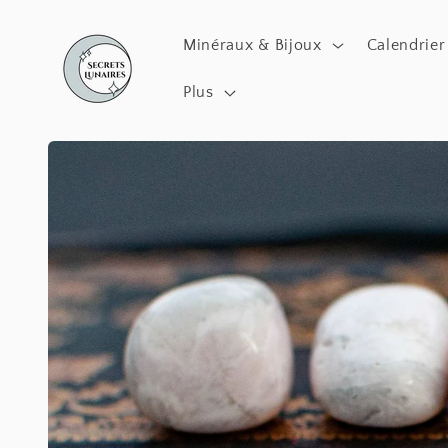
et
passer
Minéraux & Bijoux
Calendrier
au
contenu
Plus
Passer aux
informations
produits