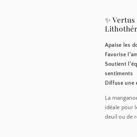
✨ Vertus
Lithothé
Apaise les d
Favorise l’am
Soutient l’é
sentiments
Diffuse une 
La manganoc
idéale pour 
deuil ou de 