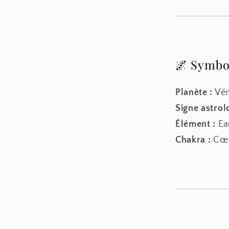
🌌 Symbo
Planète :
Vé
Signe astrol
Élément :
Ea
Chakra :
Cœu