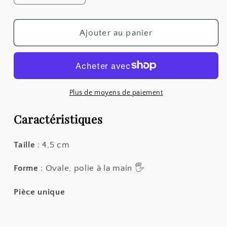
la
la
quantité
quantité
de
de
Ajouter au panier
Opale
Opale
Verte
Verte
-
-
Galet
Galet
Plus de moyens de paiement
Caractéristiques
Taille
: 4,5 cm
Forme
: Ovale, polie à la main 🖐️
Pièce unique