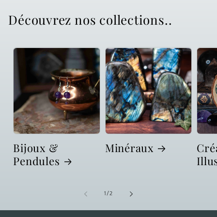
Découvrez nos collections..
Bijoux &
Minéraux
Cré
Pendules
Illu
de
1
/
2