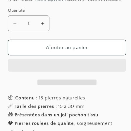
Quantité
Réduire
Augmenter
la
la
quantité
quantité
de
de
Ajouter au panier
Pochon
Pochon
découverte
découverte
|
|
16
16
Pierres
Pierres
Naturelles
Naturelles
en
en
📦
Contenu
: 16 pierres naturelles
Lithothérapie
Lithothérapie
📏
Taille des pierres
: 15 à 30 mm
🎁
Présentées dans un joli pochon tissu
💎 Pierres roulées de qualité
, soigneusement