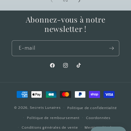
de
1
/
2
Abonnez-vous à notre
newsletter !
E-mail
Facebook
Instagram
TikTok
Moyens
de
© 2026,
Secrets Lunaires
paiement
Politique de confidentialité
Politique de remboursement
Coordonnées
Conditions générales de vente
Mentions légales