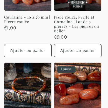
t
i
Cornaline - 10 à 20 mm |
Jaspe rouge, Pyrite et
Pierre roulée
Cornaline | Lot de 3
o
pierres - Les pierres du
Prix
€1,00
Bélier
habituel
n
Prix
€9,00
habituel
:
Ajouter au panier
Ajouter au panier
Épuisé