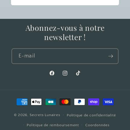
Abonnez-vous à notre
newsletter !
E-mail
Facebook
Instagram
TikTok
Moyens
de
© 2026,
Secrets Lunaires
paiement
Politique de confidentialité
Politique de remboursement
Coordonnées