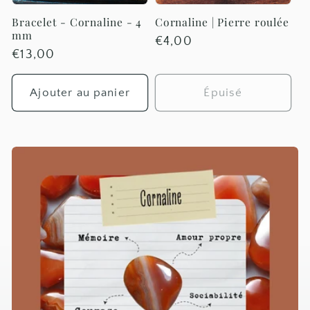
Bracelet - Cornaline - 4
Cornaline | Pierre roulée
mm
Prix
€4,00
Prix
€13,00
habituel
habituel
Ajouter au panier
Épuisé