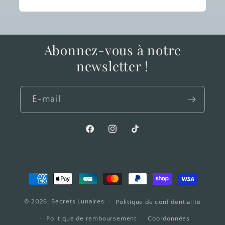
Abonnez-vous à notre
newsletter !
E-mail
Facebook
Instagram
TikTok
Moyens
de
© 2026,
Secrets Lunaires
paiement
Politique de confidentialité
Politique de remboursement
Coordonnées