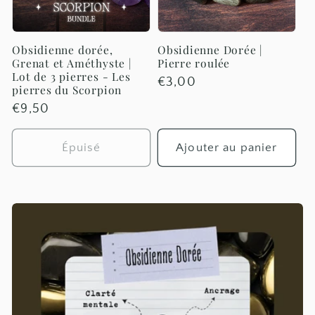
t
i
Obsidienne dorée,
Obsidienne Dorée |
Grenat et Améthyste |
Pierre roulée
o
Lot de 3 pierres - Les
Prix
€3,00
pierres du Scorpion
habituel
n
Prix
€9,50
habituel
:
Épuisé
Ajouter au panier