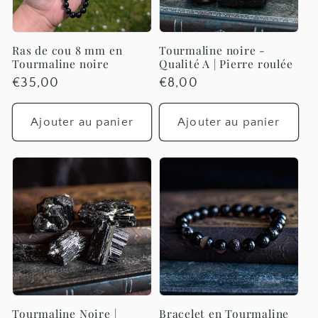
t
i
Ras de cou 8 mm en
Tourmaline noire -
Tourmaline noire
Qualité A | Pierre roulée
o
Prix
€35,00
Prix
€8,00
habituel
habituel
n
Ajouter au panier
Ajouter au panier
:
Tourmaline Noire |
Bracelet en Tourmaline