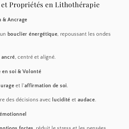
 et Propriétés en Lithothérapie
n & Ancrage
 un
bouclier énergétique
, repoussant les ondes
r
ancré
, centré et aligné.
 en soi & Volonté
ourage
et l’
affirmation de soi
.
re des décisions avec
lucidité
et
audace
.
 émotionnel
motions fortes
, réduit le stress et les pensées