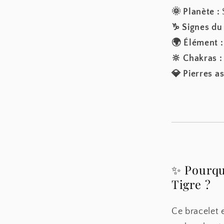
🌞 Planète :
S
♑ Signes du
🌍 Élément :
🔆 Chakras :
💎 Pierres as
✨ Pourquo
Tigre ?
Ce bracelet e