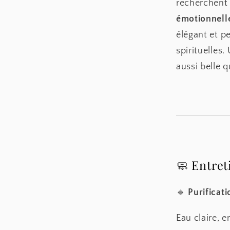
recherchen
émotionnell
élégant et p
spirituelles
aussi belle q
🧼 Entre
🔹
Purificati
Eau claire, 