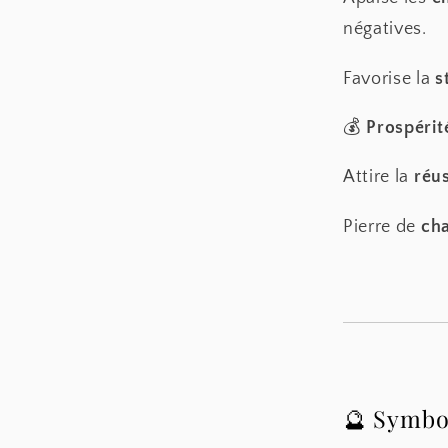
négatives.
Favorise la
s
💰
Prospérit
Attire la
réus
Pierre de
ch
🔮 Symbo