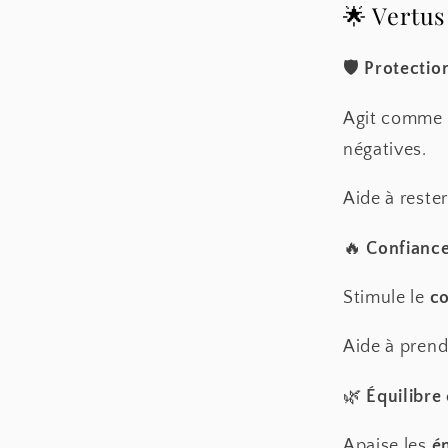
🌟 Vertus
🛡
Protectio
Agit comme
négatives.
Aide à reste
🔥
Confiance
Stimule le
c
Aide à prend
🌿
Équilibre
Apaise les
é