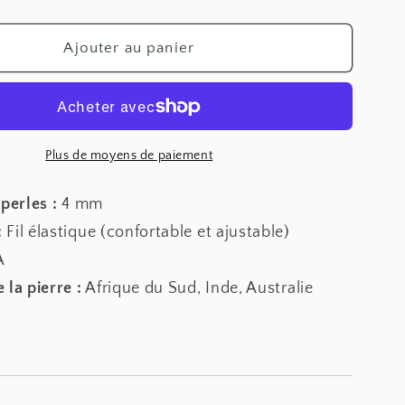
la
quantité
de
Ajouter au panier
Bracelet
-
Œil
de
tigre
Plus de moyens de paiement
-
4mm
 perles :
4 mm
:
Fil élastique (confortable et ajustable)
A
 la pierre :
Afrique du Sud, Inde, Australie