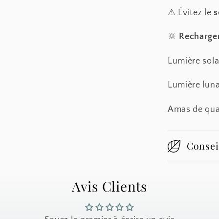
⚠ Évitez le
s
🔆
Recharge
Lumière sola
Lumière luna
Amas de qua
Consei
Avis Clients