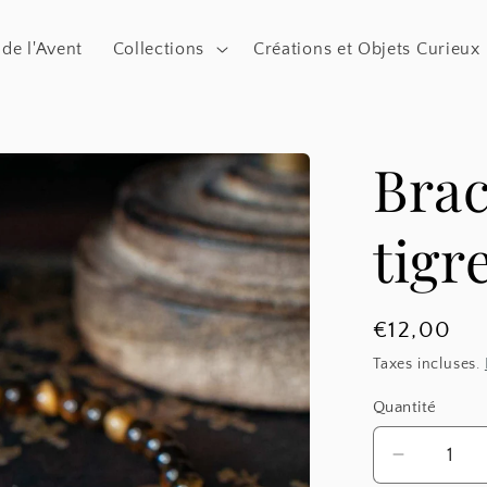
 de l'Avent
Collections
Créations et Objets Curieux
Brac
tigr
Prix
€12,00
habituel
Taxes incluses.
Quantité
Réduire